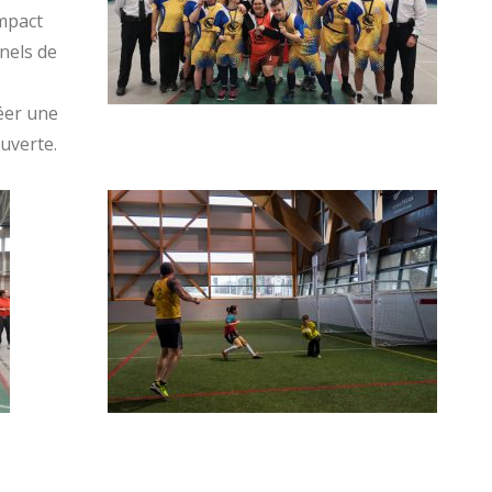
impact
nels de
éer une
ouverte.