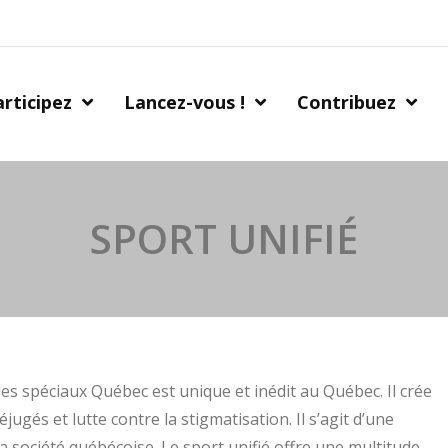
rticipez
Lancez-vous !
Contribuez
SPORT UNIFIÉ
es spéciaux Québec est unique et inédit au Québec. Il crée
réjugés et lutte contre la stigmatisation. Il s’agit d’une
a société québécoise. Le sport unifié offre une multitude