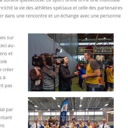
ichit la vie des athlètes spéciaux et celle des partenaires
ager dans une rencontre et un échange avec une personne
nes sur
ceci au-
iens et
cole
e créer
s à
nt pas
ial par
entant
ans